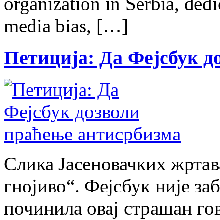
organization in Serbia, dedi
media bias, […]
Петиција: Да Фејсбук д
Слика Јасеновачких жртав
гнојиво“. Фејсбук није за
починила овај страшан го