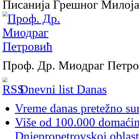
Писанија Грешног Милој
Проф. Др. Миодраг Петр
Dnevni list Danas
Vreme danas pretežno sun
Više od 100.000 domaćins
Dnjepropetrovskoj oblast