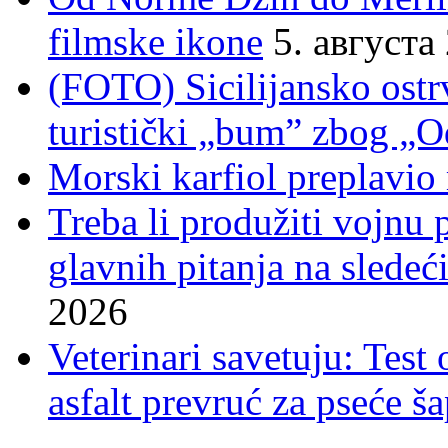
filmske ikone
5. августа
(FOTO) Sicilijansko ostrv
turistički „bum” zbog „O
Morski karfiol preplavio
Treba li produžiti vojnu
glavnih pitanja na sledeći
2026
Veterinari savetuju: Test
asfalt prevruć za pseće š