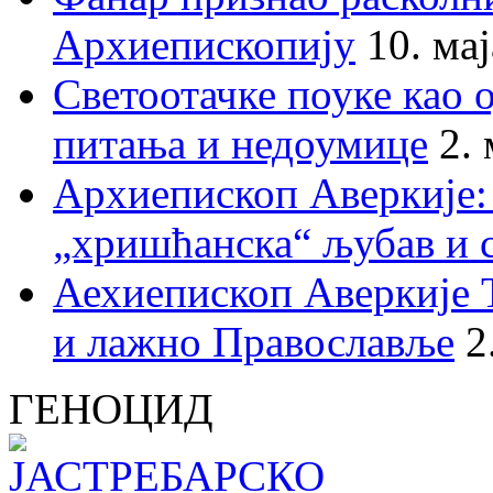
Архиепископију
10. ма
Светоотачке поуке као 
питања и недоумице
2.
Архиепископ Аверкије:
„хришћанска“ љубав и 
Аехиепископ Аверкије 
и лажно Православље
2
ГЕНОЦИД