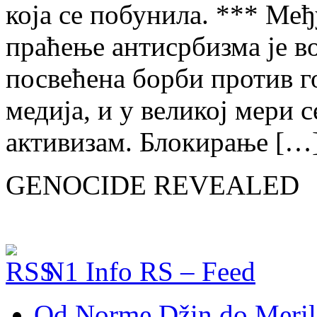
која се побунила. *** Ме
праћење антисрбизма је в
посвећена борби против 
медија, и у великој мери 
активизам. Блокирање […
GENOCIDE REVEALED
N1 Info RS – Feed
Od Norme Džin do Meril