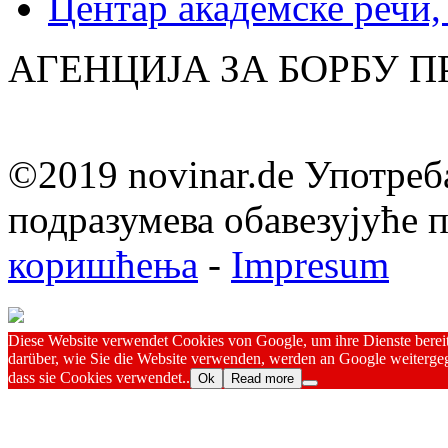
Центар академске речи
АГЕНЦИЈА ЗА БОРБУ 
©2019 novinar.de Употреб
подразумева обавезујуће
коришћења
-
Impresum
Diese Website verwendet Cookies von Google, um ihre Dienste bereitz
darüber, wie Sie die Website verwenden, werden an Google weitergeg
dass sie Cookies verwendet..
Ok
Read more