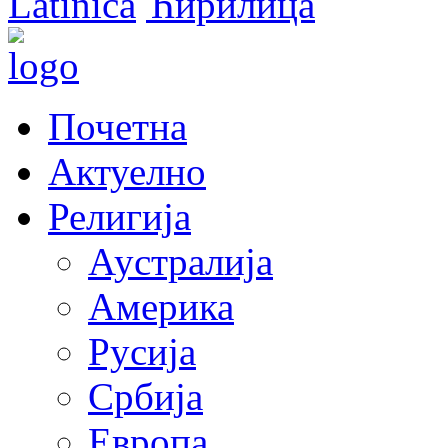
Latinica
Ћирилица
Почетна
Актуелно
Религија
Аустралија
Америка
Русија
Србија
Европа