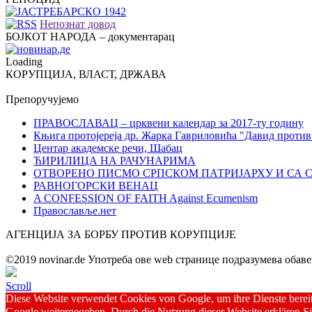
Непознат довод
БОЈКОТ НАРОДА – документарац
Loading
КОРУПЦИЈА, ВЛАСТ, ДРЖАВА
Препоручујемо
ПРАВОСЛАВАЦ – црквени календар за 2017-ту годину
Књига протојереја др. Жарка Гавриловића "Давид против
Центар академске речи, Шабац
ЋИРИЛИЦА НА РАЧУНАРИМА
ОТВОРЕНО ПИСМО СРПСКОМ ПАТРИЈАРХУ И СА 
РАВНОГОРСКИ ВЕНАЦ
A CONFESSION OF FAITH Against Ecumenism
Православље.нет
АГЕНЦИЈА ЗА БОРБУ ПРОТИВ КОРУПЦИЈЕ
©2019 novinar.de Употреба ове wеb странице подразумева обав
Scroll
Diese Website verwendet Cookies von Google, um ihre Dienste bereitz
Google weitergegeben. Durch die Nutzung dieser Website erklären Sie