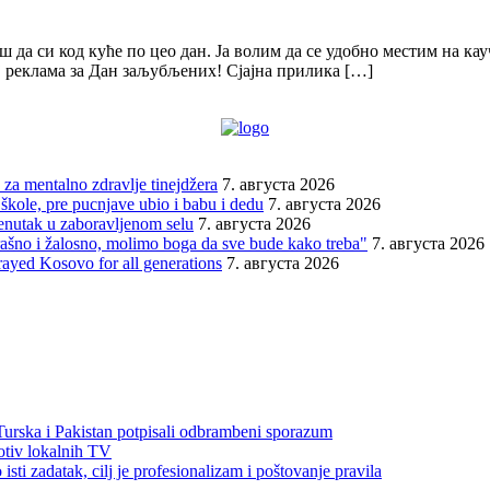
 да си код куће по цео дан. Ја волим да се удобно местим на кау
ј реклама за Дан заљубљених! Сјајна прилика […]
za mentalno zdravlje tinejdžera
7. августа 2026
škole, pre pucnjave ubio i babu i dedu
7. августа 2026
renutak u zaboravljenom selu
7. августа 2026
trašno i žalosno, molimo boga da sve bude kako treba"
7. августа 2026
rayed Kosovo for all generations
7. августа 2026
 Turska i Pakistan potpisali odbrambeni sporazum
otiv lokalnih TV
sti zadatak, cilj je profesionalizam i poštovanje pravila