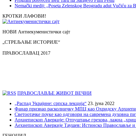
Program posvećen Beli Taru na Sarajevo Film Festu
Nemački medij: „Poseta Zelenskog Beogradu adut Vučiću za B
КРОТКИ ЛАФОВИ!
НОВИ Антиекуменистички сајт
„СТРЕЉАЊЕ ИСТОРИЈЕ“
ПРАВОСЛАВАЦ 2017
ПРАВОСЛАВЉЕ ЖИВОТ ВЕЧНИ
„Распад Украјине: српска лекција“
23. јуна 2022
Фанар признао расколничку МПЦ као Охридску Архиепи
Светоотачке поуке као одговори на савремена духовна п
Архиепископ Аверкије: Отпуштање грехова, лажна „хри
Аехиепископ Аверкије Таушев: Истинско Православље и
ГЕНОЦИД