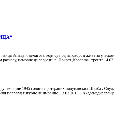
НИЦА“
улизица Запада и демагога, који су под изговором жеље за уласк
расколу, немоћне да се уједине. Покрет„Косовски фронт“ 14.02.2
наду имовине 1945 године протераних подунавских Шваба . Службе
или повраћај изгубљене имовине. 13.02.2013. / Академедиасрби