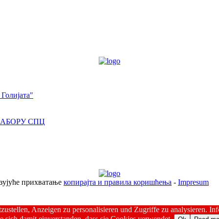
 Голијата"
САБОРУ СПЦ
езујуће прихватање
копирајта и правила коришћења
-
Impresum
ustellen, Anzeigen zu personalisieren und Zugriffe zu analysieren. I
 sich damit einverstanden, dass sie Cookies verwendet..