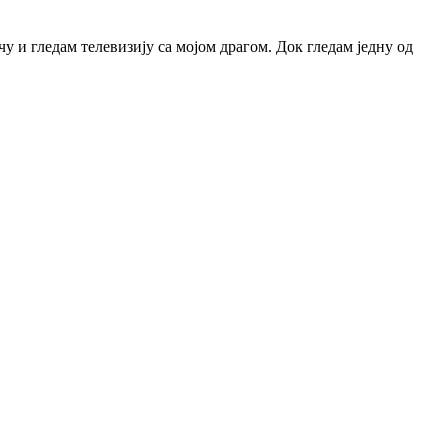
чу и гледам телевизију са мојом драгом. Док гледам једну од