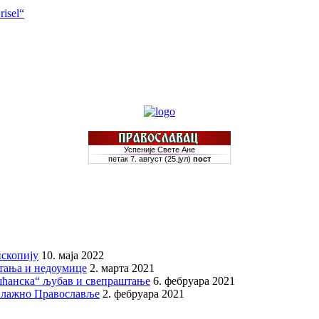
risel“
скопију
10. маја 2022
итања и недоумице
2. марта 2021
шћанска“ љубав и свепраштање
6. фебруара 2021
 лажно Православље
2. фебруара 2021