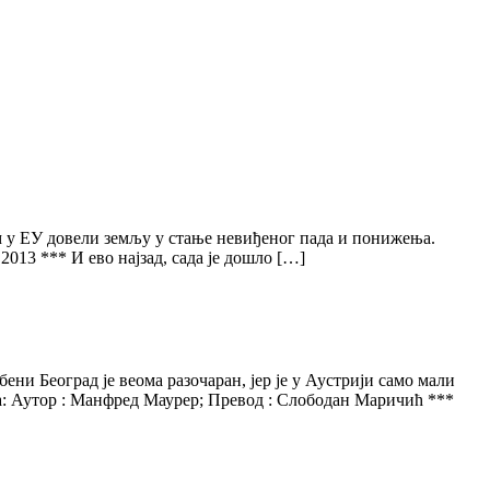
ом у ЕУ довели земљу у стање невиђеног пада и понижења.
013 *** И ево најзад, сада је дошло […]
ни Београд је веома разочаран, јер је у Аустрији само мали
ја: Аутор : Манфред Маурер; Превод : Слободан Маричић ***