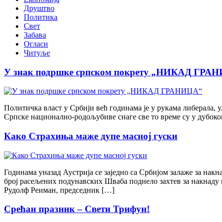
Друштво
Политика
Свет
Забава
Огласи
Читуље
У знак подршке српском покрету „НИКАД ГРА
Политичка власт у Србији већ годинама је у рукама либерала, 
Српске национално-родољубиве снаге све то време су у дубоком 
Како Страхиња маже дупе масној гуски
Годинама уназад Аустрија се заједно са Србијом залаже за нак
број расељених подунавских Шваба поднело захтев за накнаду 
Рудолф Реиман, председник […]
Срећан празник – Свети Трифун!