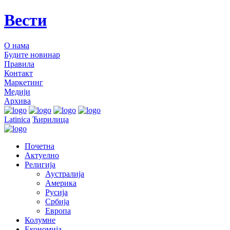
Вести
О нама
Будите новинар
Правила
Контакт
Маркетинг
Медији
Архива
Latinica
Ћирилица
Почетна
Актуелно
Религија
Аустралија
Америка
Русија
Србија
Европа
Колумне
Економија