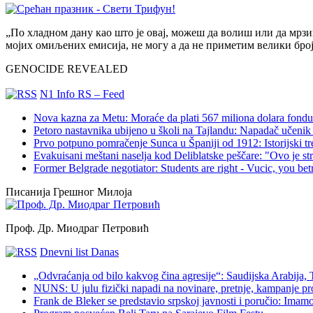
„По хладном дану као што је овај, можеш да волиш или да мрзиш
мојих омиљених емисија, не могу а да не приметим велики бро
GENOCIDE REVEALED
N1 Info RS – Feed
Nova kazna za Metu: Moraće da plati 567 miliona dolara fondu 
Petoro nastavnika ubijeno u školi na Tajlandu: Napadač učenik 
Prvo potpuno pomračenje Sunca u Španiji od 1912: Istorijski t
Evakuisani meštani naselja kod Deliblatske peščare: "Ovo je s
Former Belgrade negotiator: Students are right - Vucic, you bet
Писанија Грешног Милоја
Проф. Др. Миодраг Петровић
Dnevni list Danas
„Odvraćanja od bilo kakvog čina agresije“: Saudijska Arabija,
NUNS: U julu fizički napadi na novinare, pretnje, kampanje pr
Frank de Bleker se predstavio srpskoj javnosti i poručio: Imamo i