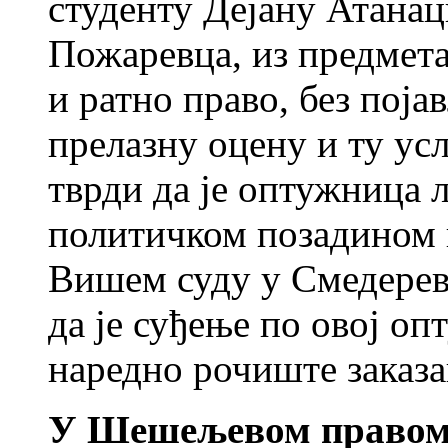
студенту Дејану Атанац
Пожаревца, из предмет
и ратно право, без пој
прелазну оцену и ту ус
тврди да је оптужница ла
политичком позадином 
Вишем суду у Смедерев
да је суђење по овој опт
наредно рочиште заказа
У Шешељевом правом