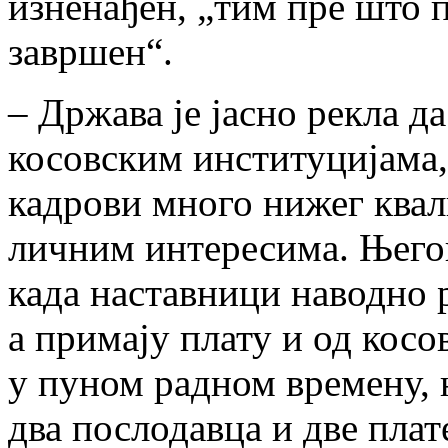
изненађен, „тим пре што 
завршен“.
– Држава је јасно рекла д
косовским институцијама, 
кадрови много нижег квал
личним интересима. Његов 
када наставници наводно 
а примају плату и од косо
у пуном радном времену, 
два послодавца и две плате