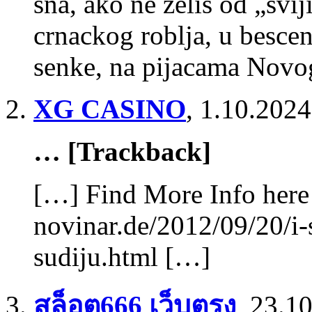
sna, ako ne zelis od „svi
crnackog roblja, u bescen
senke, na pijacama Novo
XG CASINO
,
1.10.2024
… [Trackback]
[…] Find More Info here 
novinar.de/2012/09/20/i-s
sudiju.html […]
สล็อต666 เว็บตรง
,
23.10