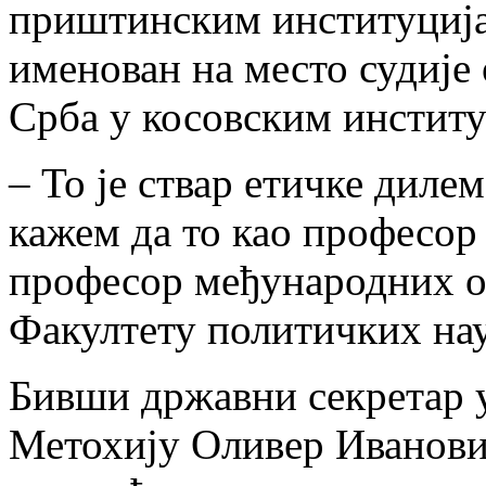
приштинским институцијам
именован на место судије 
Срба у косовским институ
– То је ствар етичке дилем
кажем да то као професор
професор међународних о
Факултету политичких нау
Бивши државни секретар 
Метохију Оливер Иванови