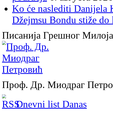
Ko će naslediti Danijela
Džejmsu Bondu stiže do 
Писанија Грешног Милој
Проф. Др. Миодраг Петр
Dnevni list Danas