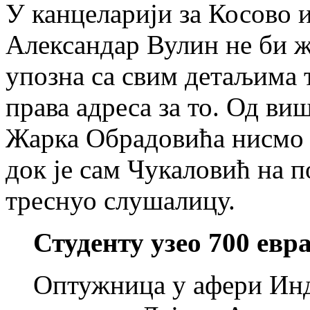
У канцеларији за Косово 
Александар Вулин не би ж
упозна са свим детаљима т
права адреса за то. Од ви
Жарка Обрадовића нисмо 
док је сам Чукаловић на п
треснуо слушалицу.
Студенту узео 700 евр
Оптужница у афери Инде