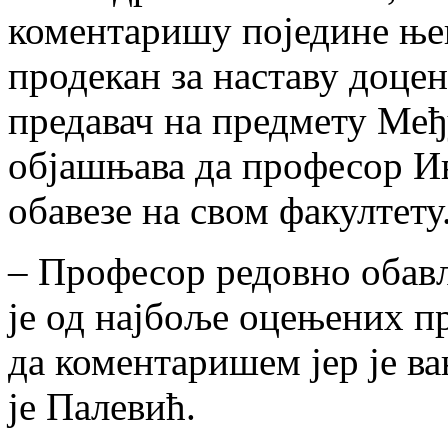
коментаришу поједине њег
продекан за наставу доце
предавач на предмету Међ
објашњава да професор И
обавезе на свом факултету
– Професор редовно обавља
је од најбоље оцењених п
да коментаришем јер је в
је Палевић.