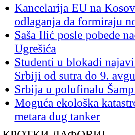
Kancelarija EU na Kosovu:
odlaganja da formiraju no
Saša Ilić posle pobede n
Ugrešića
Studenti u blokadi najav
Srbiji od sutra do 9. avgu
Srbija u polufinalu Šamp
Moguća ekološka katastr
metara dug tanker
КРОТКИ ЛАФОВИ!