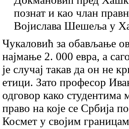
познат и као члан прав
Војислава Шешеља у Ха
Чукаловић за обављање ов
најмање 2. 000 евра, а са
је случај такав да он не кр
етици. Зато професор Ива
одговор како студентима 
право на које се Србија п
Космет у својим границам