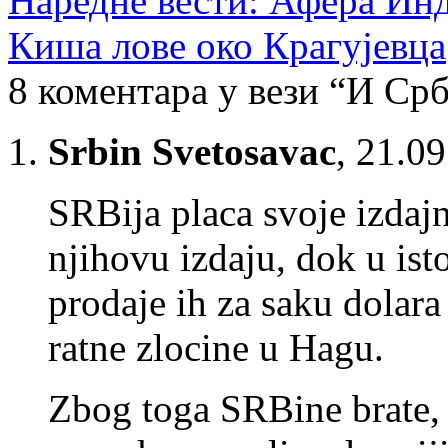
Наредне вести: Афера Инд
Киша лове око Крагујевца
8 коментара у вези “И Срб
Srbin Svetosavac
,
21.09
SRBija placa svoje izdajn
njihovu izdaju, dok u ist
prodaje ih za saku dolara
ratne zlocine u Hagu.
Zbog toga SRBine brate,