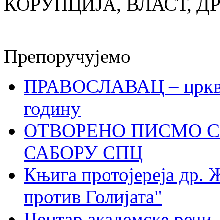
КОРУПЦИЈА, ВЛАСТ, Д
Препоручујемо
ПРАВОСЛАВАЦ – црквен
годину
ОТВОРЕНО ПИСМО С
САБОРУ СПЦ
Књига протојереја др. 
против Голијата"
Центар академске речи