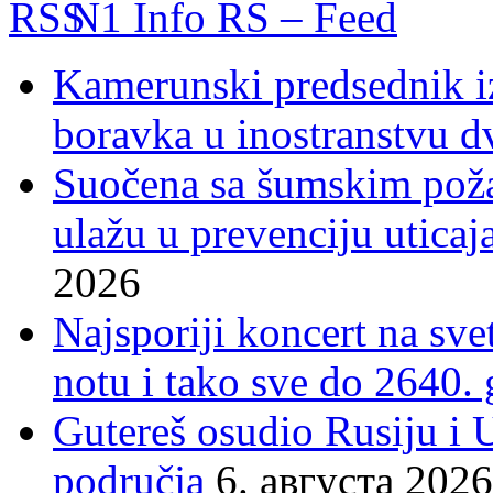
N1 Info RS – Feed
Kamerunski predsednik iz
boravka u inostranstvu d
Suočena sa šumskim poža
ulažu u prevenciju uticaj
2026
Najsporiji koncert na sv
notu i tako sve do 2640.
Gutereš osudio Rusiju i 
područja
6. августа 2026