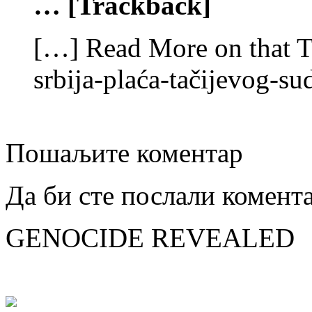
… [Trackback]
[…] Read More on that To
srbija-plaća-tačijevog-su
Пошаљите коментар
Да би сте послали комент
GENOCIDE REVEALED