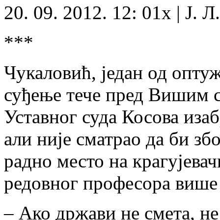
20. 09. 2012. 12: 01х | Ј. 
***
Чукаловић, један од опту
суђење тече пред Вишим с
Уставног суда Косова изаб
али није сматрао да би збо
радно место на крагујевач
редовног професора више 
– Ако држави не смета, н