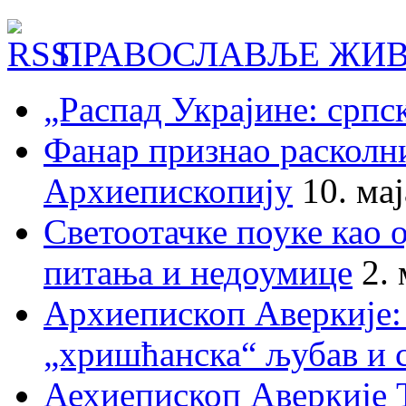
ПРАВОСЛАВЉЕ ЖИВ
„Распад Украјине: српс
Фанар признао раскол
Архиепископију
10. ма
Светоотачке поуке као 
питања и недоумице
2.
Архиепископ Аверкије:
„хришћанска“ љубав и 
Аехиепископ Аверкије 