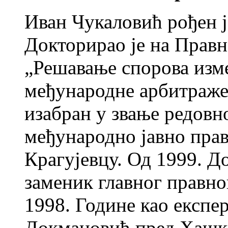
Иван Чукаловић рођен ј
Докторирао је на Правн
„Решавање спорова изм
међународне арбитраже“
изабран у звање редовн
међународно јавно прав
Крагујевцу. Од 1999. До
заменик главног правно
1998. Године као експер
Докмановић пред Хашки