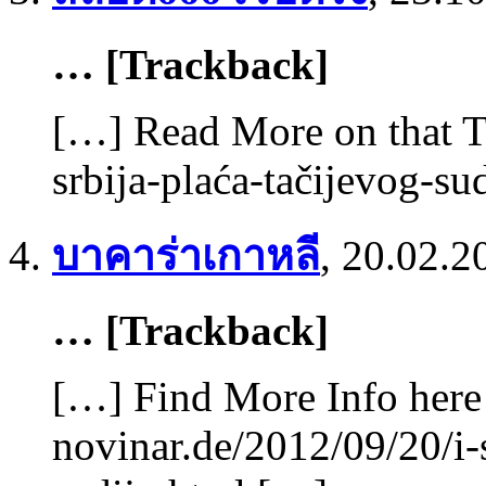
… [Trackback]
[…] Read More on that To
srbija-plaća-tačijevog-su
บาคาร่าเกาหลี
,
20.02.2
… [Trackback]
[…] Find More Info here 
novinar.de/2012/09/20/i-s