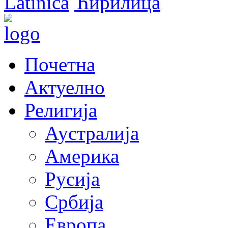
Latinica
Ћирилица
Почетна
Актуелно
Религија
Аустралија
Америка
Русија
Србија
Европа