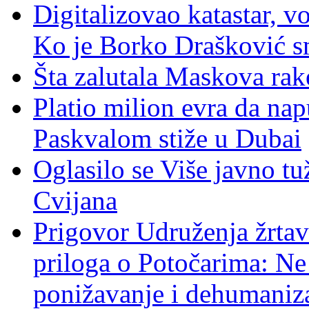
Digitalizovao katastar, v
Ko je Borko Drašković s
Šta zalutala Maskova rak
Platio milion evra da nap
Paskvalom stiže u Dubai
Oglasilo se Više javno tu
Cvijana
Prigovor Udruženja žrta
priloga o Potočarima: N
ponižavanje i dehumaniza