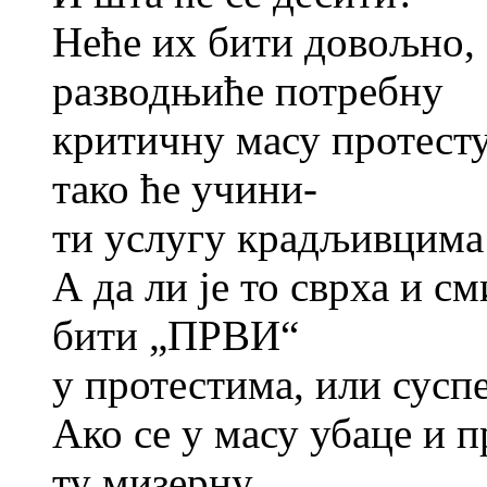
Неће их бити довољно, 
разводњиће потребну
критичну масу протесту
тако ће учини-
ти услугу крадљивцима 
А да ли је то сврха и с
бити „ПРВИ“
у протестима, или сус
Ако се у масу убаце и п
ту мизерну