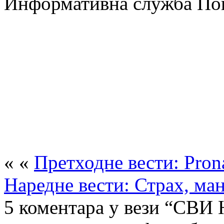
Информативна служба Пок
« «
Претходне вести: Prona
Наредне вести: Страх, ма
5 коментара у вези “СВ