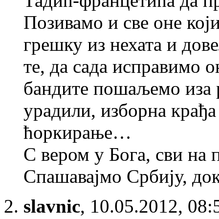
Тадић-францетића да пр
Позивамо и све оне који
грешку из нехата и дове
те, да сада исправимо 
бандите пошаљемо иза 
урадили, изборна крађа 
ћоркирање…
С вером у Бога, сви на 
Спашавајмо Србију, док
slavnic
,
10.05.2012, 08: