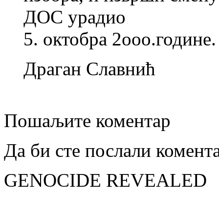
ДОС урадио
5. октобра 2ооо.године.
Драган Славнић
Пошаљите коментар
Да би сте послали комент
GENOCIDE REVEALED