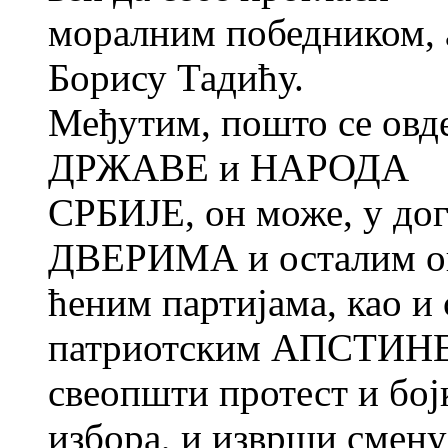
моралним победником, 
Борису Тадићу.
Међутим, пошто се овде
ДРЖАВЕ и НАРОДА
СРБИЈЕ, он може, у до
ДВЕРИМА и осталим о
ћеним партијама, као и
патриотским АПСТИНЕ
свеопшти протест и бој
избора, и изврши смену 