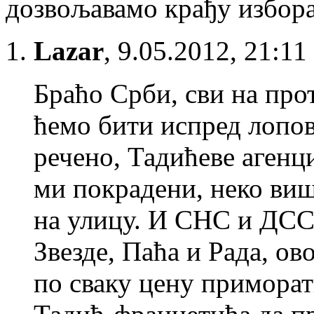
дозвољавамо крађу избора
Lazar
,
9.05.2012, 21:11
Браћо Срби, сви на прот
ћемо бити испред лопов
речено, Тадићеве агенци
ми покрадени, неко виш
на улицу. И СНС и ДСС
Звезде, Паћа и Рада, ов
по сваку цену примора