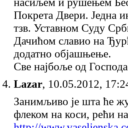
насиљем и рушењем Бео
Покрета Двери. Једна ин
тзв. Уставном Суду Срби
Дачићом славио на Ђурђ
додатно објашњење.
Све најбоље од Господ
Lazar
,
10.05.2012, 17:2
Занимљиво је шта ће ж
флеком на коси, рећи на
http://www.vaseljenska.c