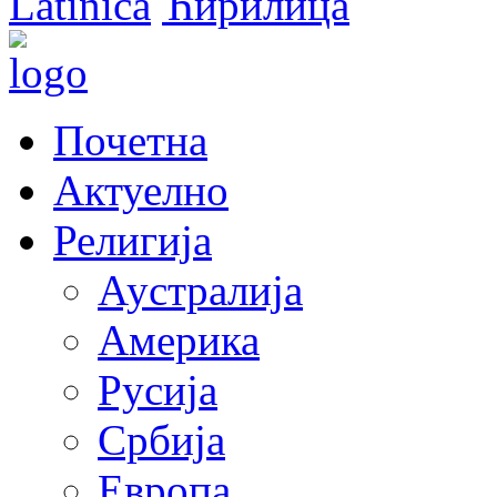
Latinica
Ћирилица
Почетна
Актуелно
Религија
Аустралија
Америка
Русија
Србија
Европа