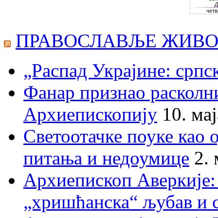
ПРАВОСЛАВЉЕ ЖИВО
„Распад Украјине: српс
Фанар признао раскол
Архиепископију
10. ма
Светоотачке поуке као 
питања и недоумице
2.
Архиепископ Аверкије:
„хришћанска“ љубав и 