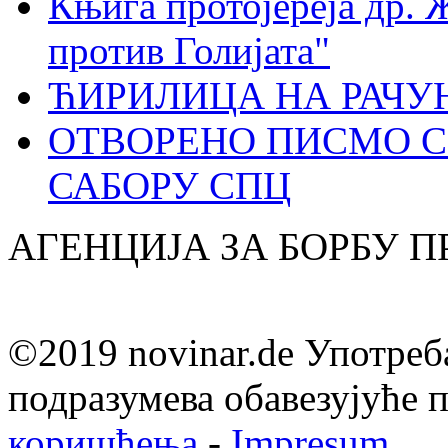
Књига протојереја др. 
против Голијата"
ЋИРИЛИЦА НА РАЧ
ОТВОРЕНО ПИСМО С
САБОРУ СПЦ
АГЕНЦИЈА ЗА БОРБУ 
©2019 novinar.de Употреб
подразумева обавезујуће
коришћења
-
Impresum