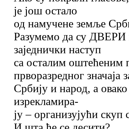
је још остало
од намучене земље Срб
Разумемо да су ДВЕРИ н
заједнички наступ
са осталим оштећеним п
прворазредног значаја з
Србију и народ, а овако
изрекламира-
ју – организујући скуп 
И шта ће се десити?