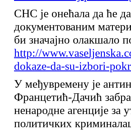
СНС је онећала да ће д
документованим матери
би значајно олакшало п
http://www.vaseljenska.
dokaze-da-su-izbori-pokr
У међувремену је антин
Францетић-Дачић забра
ненародне агенције за 
политичких криминалаца