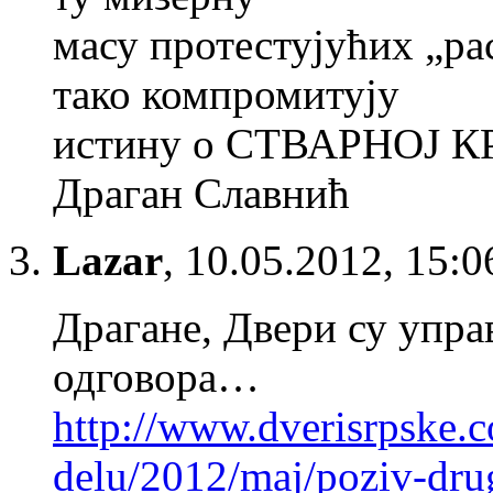
масу протестујућих „ра
тако компромитују
истину о СТВАРНОЈ 
Драган Славнић
Lazar
,
10.05.2012, 15:0
Драгане, Двери су управ
одговора…
http://www.dverisrpske.c
delu/2012/maj/poziv-dr