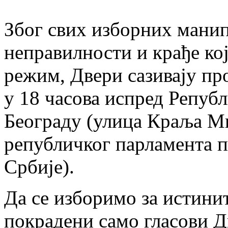
Због свих изборних манип
неправилности и крађе кој
режим, Двери сазивају про
у 18 часова испред Репуб
Београду (улица Краља Ми
републичког парламента 
Србије).
Да се изборимо за истинит
покрадени само гласови Д