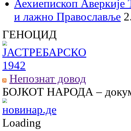
Аехиепископ Аверкије 
и лажно Православље
2
ГЕНОЦИД
Непознат довод
БОЈКОТ НАРОДА – докум
Loading