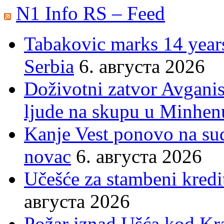
N1 Info RS – Feed
Tabakovic marks 14 years
Serbia
6. августа 2026
Doživotni zatvor Avgani
ljude na skupu u Minhen
Kanje Vest ponovo na su
novac
6. августа 2026
Učešće za stambeni kredit
августа 2026
Požar iznad Ušća kod Kral