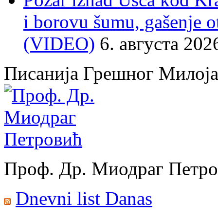
i borovu šumu, gašenje o
(VIDEO)
6. августа 202
Писанија Грешног Милој
Проф. Др. Миодраг Петр
Dnevni list Danas