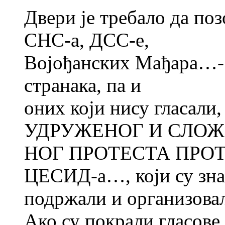
Двери је требало да поз
СНС-а, ДСС-е,
Војођанских Мађара…- 
странака, па и
оних који нису гласал
УДРУЖЕНОГ И СЛОЖ
НОГ ПРОТЕСТА ПРОТИВ
ЦЕСИД-а…, који су зна
подржали и организов
Ако су покрали гласове