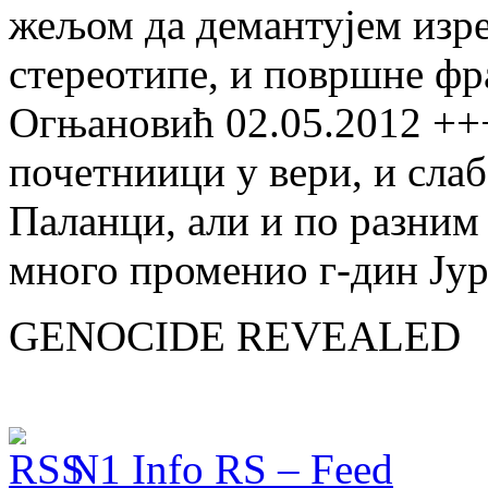
жељом да демантујем изре
стереотипе, и површне фр
Огњановић 02.05.2012 +++
почетниици у вери, и сла
Паланци, али и по разним
много променио г-дин Јур
GENOCIDE REVEALED
N1 Info RS – Feed