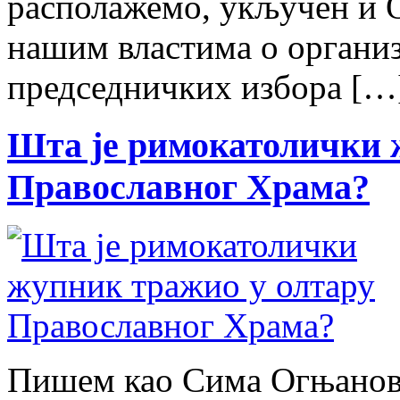
располажемо, укључен и О
нашим властима о органи
председничких избора […
Шта је римокатолички 
Православног Храма?
Пишем као Сима Огњановић