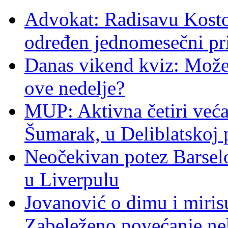
Advokat: Radisavu Kosto
određen jednomesečni pr
Danas vikend kviz: Možet
ove nedelje?
MUP: Aktivna četiri veća
Šumarak, u Deliblatskoj 
Neočekivan potez Barsel
u Liverpulu
Jovanović o dimu i miris
Zabeleženo povećanje ne