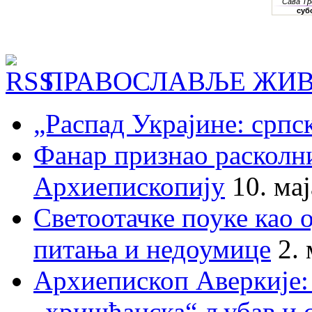
ПРАВОСЛАВЉЕ ЖИВ
„Распад Украјине: српс
Фанар признао раскол
Архиепископију
10. ма
Светоотачке поуке као 
питања и недоумице
2.
Архиепископ Аверкије:
„хришћанска“ љубав и 