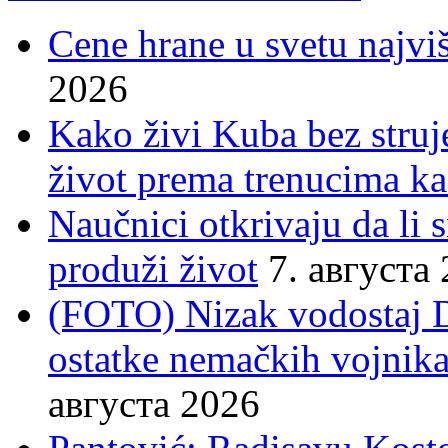
Cene hrane u svetu najviš
2026
Kako živi Kuba bez struje
život prema trenucima ka
Naučnici otkrivaju da li
produži život
7. августа
(FOTO) Nizak vodostaj 
ostatke nemačkih vojnika
августа 2026