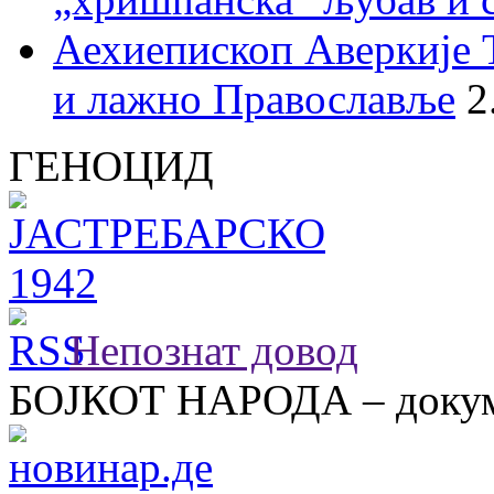
Аехиепископ Аверкије 
и лажно Православље
2
ГЕНОЦИД
Непознат довод
БОЈКОТ НАРОДА – докум