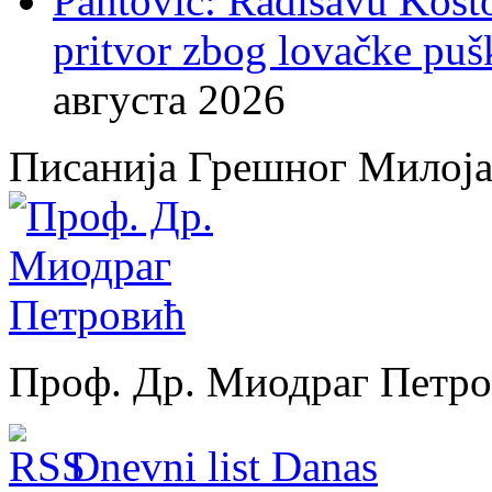
Pantović: Radisavu Kost
pritvor zbog lovačke puš
августа 2026
Писанија Грешног Милој
Проф. Др. Миодраг Петр
Dnevni list Danas