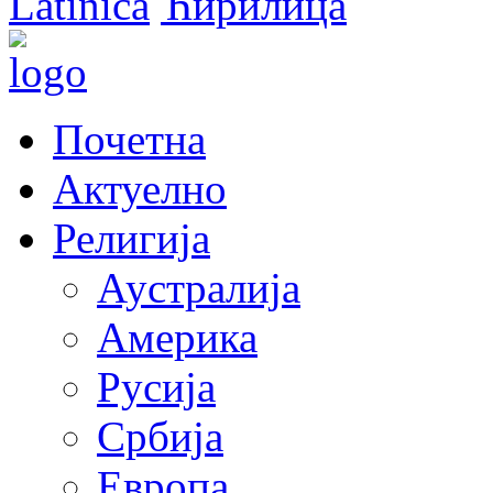
Latinica
Ћирилица
Почетна
Актуелно
Религија
Аустралија
Америка
Русија
Србија
Европа