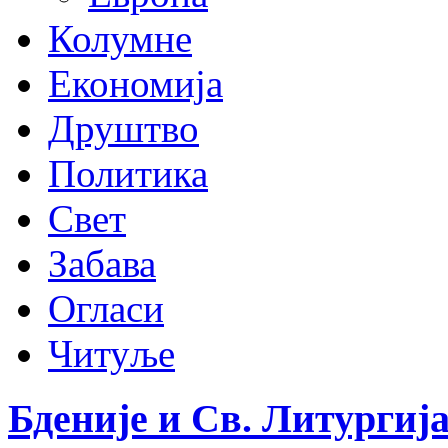
Колумне
Економија
Друштво
Политика
Свет
Забава
Огласи
Читуље
Бденије и Св. Литургија