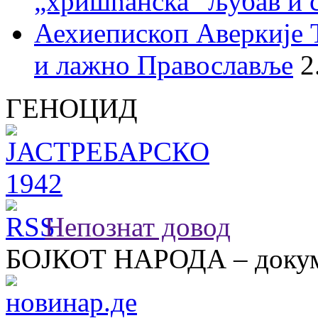
„хришћанска“ љубав и 
Аехиепископ Аверкије 
и лажно Православље
2
ГЕНОЦИД
Непознат довод
БОЈКОТ НАРОДА – докум