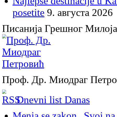
Najlepše destinacije u K
posetite
9. августа 2026
Писанија Грешног Милој
Проф. Др. Миодраг Петр
Dnevni list Danas
Menja se zakon „Svoj na