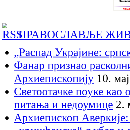
ПРАВОСЛАВЉЕ ЖИВ
„Распад Украјине: српс
Фанар признао раскол
Архиепископију
10. ма
Светоотачке поуке као 
питања и недоумице
2.
Архиепископ Аверкије: