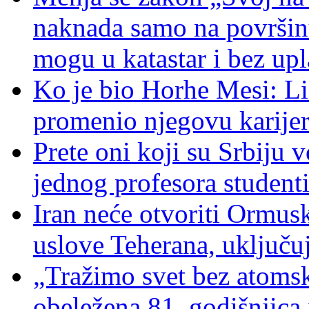
naknada samo na površin
mogu u katastar i bez upl
Ko je bio Horhe Mesi: Lio
promenio njegovu karije
Prete oni koji su Srbiju 
jednog profesora student
Iran neće otvoriti Ormu
uslove Teherana, uključu
„Tražimo svet bez atoms
obeležena 81. godišnjica