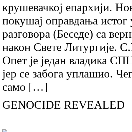
крушевачкој епархији. Н
покушај оправдања истог 
разговора (Беседе) са ве
након Свете Литургије. С
Опет је један владика СПЦ
јер се забога уплашио. Чег
само […]
GENOCIDE REVEALED