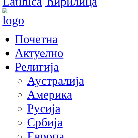
Latinica
Ћирилица
Почетна
Актуелно
Религија
Аустралија
Америка
Русија
Србија
Европа