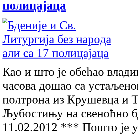
полицајаца
Као и што је обећао влади
часова дошао са устаљен
полтрона из Крушевца и 
Љубостињу на свеноћно бд
11.02.2012 *** Пошто је 