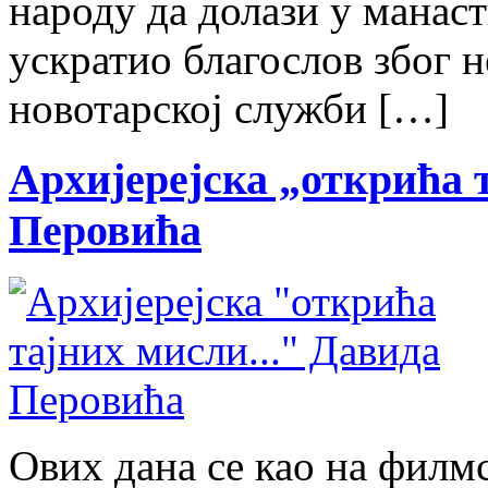
народу да долази у манас
ускратио благослов због 
новотарској служби […]
Архијерејска „открића
Перовића
Ових дана се као на филм