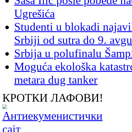
Saša Ilić posle pobede n
Ugrešića
Studenti u blokadi najav
Srbiji od sutra do 9. avgu
Srbija u polufinalu Šamp
Moguća ekološka katastr
metara dug tanker
КРОТКИ ЛАФОВИ!