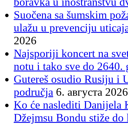
boravka u inostranstvu d
Suočena sa šumskim poža
ulažu u prevenciju uticaj
2026
Najsporiji koncert na sv
notu i tako sve do 2640.
Gutereš osudio Rusiju i 
područja
6. августа 2026
Ko će naslediti Danijela
Džejmsu Bondu stiže do 