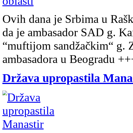
Ovih dana je Srbima u Rašk
da je ambasador SAD g. Ka
“muftijom sandžačkim“ g. Z
ambasadora u Beogradu ++
Država upropastila Manas