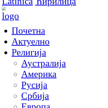
Latinica
Ћирилица
Почетна
Актуелно
Религија
Аустралија
Америка
Русија
Србија
Европа