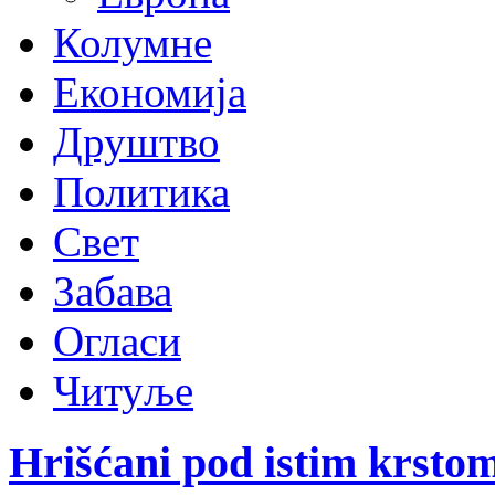
Колумне
Економија
Друштво
Политика
Свет
Забава
Огласи
Читуље
Hrišćani pod istim krsto