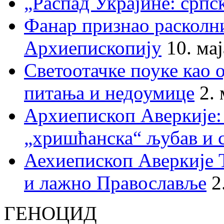
„Распад Украјине: српс
Фанар признао раскол
Архиепископију
10. ма
Светоотачке поуке као 
питања и недоумице
2.
Архиепископ Аверкије:
„хришћанска“ љубав и 
Аехиепископ Аверкије 
и лажно Православље
2
ГЕНОЦИД