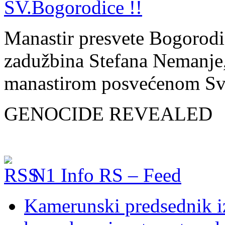
Manastir presvete Bogorodic
zadužbina Stefana Nemanje, 
manastirom posvećenom Sv
GENOCIDE REVEALED
N1 Info RS – Feed
Kamerunski predsednik iz