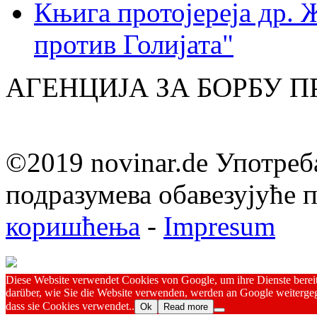
Књига протојереја др. 
против Голијата"
АГЕНЦИЈА ЗА БОРБУ 
©2019 novinar.de Употреб
подразумева обавезујуће
коришћења
-
Impresum
Diese Website verwendet Cookies von Google, um ihre Dienste bereitz
darüber, wie Sie die Website verwenden, werden an Google weitergeg
dass sie Cookies verwendet..
Ok
Read more