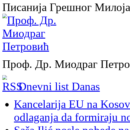
Писанија Грешног Милој
Проф. Др. Миодраг Петр
Dnevni list Danas
Kancelarija EU na Kosovu:
odlaganja da formiraju no