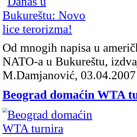
Od mnogih napisa u američ
NATO-a u Bukureštu, izdvaj
M.Damjanović, 03.04.2007
Beograd domaćin WTA tur