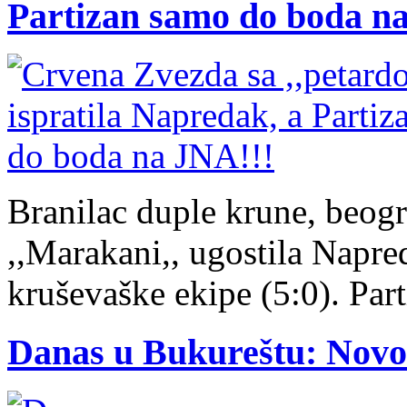
Partizan samo do boda n
Branilac duple krune, beog
,,Marakani,, ugostila Napre
kruševaške ekipe (5:0). Par
Danas u Bukureštu: Novo 