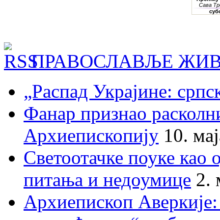
ПРАВОСЛАВЉЕ ЖИВ
„Распад Украјине: српс
Фанар признао раскол
Архиепископију
10. ма
Светоотачке поуке као 
питања и недоумице
2.
Архиепископ Аверкије: