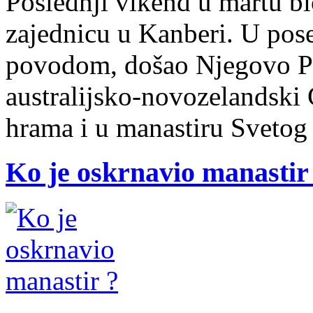
Poslednji vikend u martu bi
zajednicu u Kanberi. U pos
povodom, došao Njegovo Pr
australijsko-novozelandski 
hrama i u manastiru Svetog
Ko je oskrnavio manastir