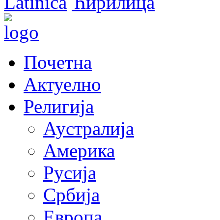
Latinica
Ћирилица
Почетна
Актуелно
Религија
Аустралија
Америка
Русија
Србија
Европа