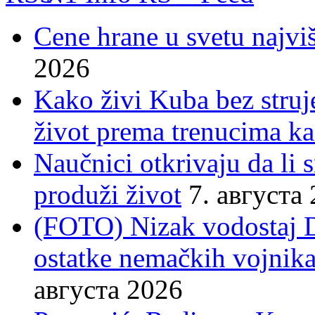
Cene hrane u svetu najviš
2026
Kako živi Kuba bez struje
život prema trenucima ka
Naučnici otkrivaju da li
produži život
7. августа
(FOTO) Nizak vodostaj 
ostatke nemačkih vojnika
августа 2026