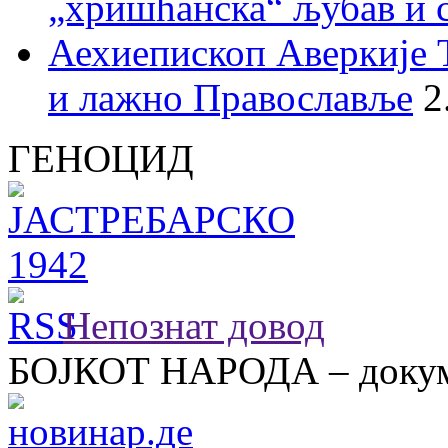
„хришћанска“ љубав и 
Аехиепископ Аверкије 
и лажно Православље
2
ГЕНОЦИД
Непознат довод
БОЈКОТ НАРОДА – докум