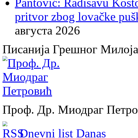
Pantović: Radisavu Kost
pritvor zbog lovačke puš
августа 2026
Писанија Грешног Милој
Проф. Др. Миодраг Петр
Dnevni list Danas