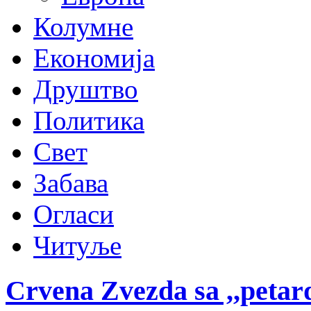
Колумне
Економија
Друштво
Политика
Свет
Забава
Огласи
Читуље
Crvena Zvezda sa ,,petard