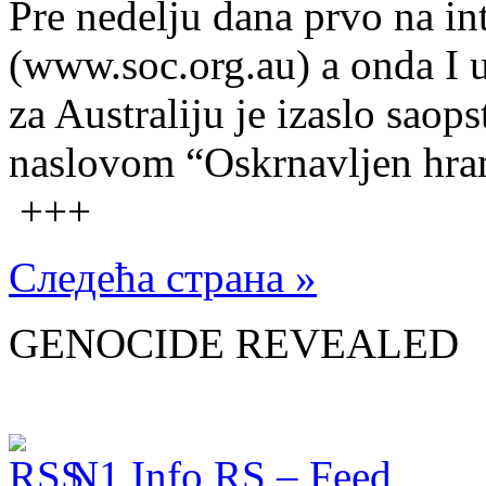
Pre nedelju dana prvo na int
(www.soc.org.au) a onda I u
za Australiju je izaslo saop
naslovom “Oskrnavljen hram
+++
Следећа страна »
GENOCIDE REVEALED
N1 Info RS – Feed