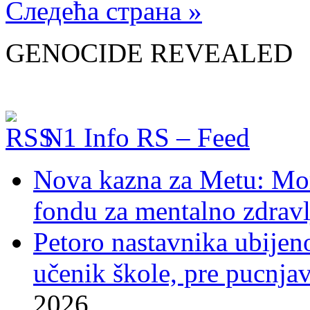
Следећа страна »
GENOCIDE REVEALED
N1 Info RS – Feed
Nova kazna za Metu: Mora
fondu za mentalno zdravl
Petoro nastavnika ubijen
učenik škole, pre pucnjav
2026