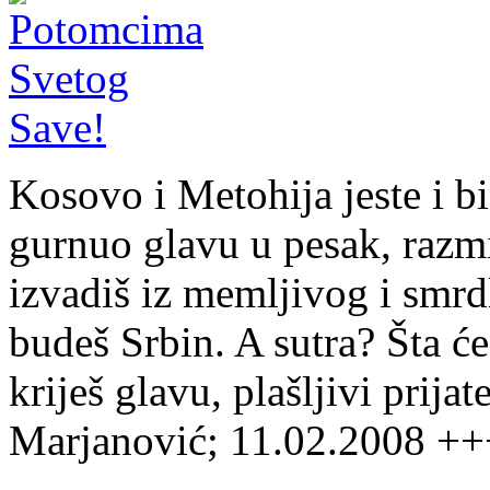
Kosovo i Metohija jeste i bi
gurnuo glavu u pesak, razmi
izvadiš iz memljivog i smrd
budeš Srbin. A sutra? Šta ćeš
kriješ glavu, plašljivi prij
Marjanović; 11.02.2008 ++