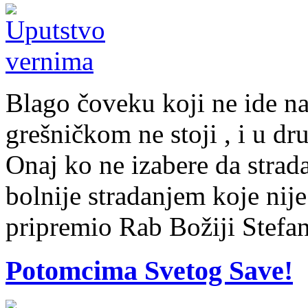
Blago čoveku koji ne ide na
grešničkom ne stoji , i u dr
Onaj ko ne izabere da strad
bolnije stradanjem koje nij
pripremio Rab Božiji Stefa
Potomcima Svetog Save!