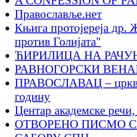
A CONFESSION OF FAI
Православље.нет
Књига протојереја др. 
против Голијата"
ЋИРИЛИЦА НА РАЧ
РАВНОГОРСКИ ВЕНА
ПРАВОСЛАВАЦ – црквен
годину
Центар академске речи
ОТВОРЕНО ПИСМО С