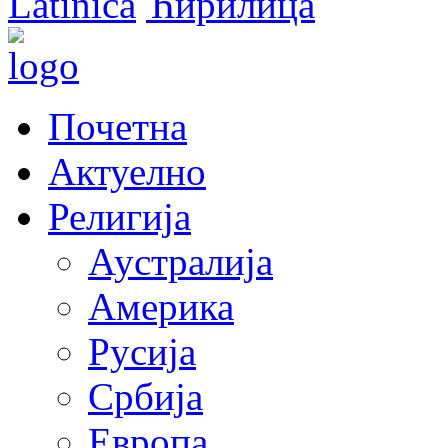
Latinica
Ћирилица
Почетна
Актуелно
Религија
Аустралија
Америка
Русија
Србија
Европа