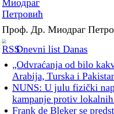
Проф. Др. Миодраг Петр
Dnevni list Danas
„Odvraćanja od bilo kakv
Arabija, Turska i Pakist
NUNS: U julu fizički nap
kampanje protiv lokalni
Frank de Bleker se predst