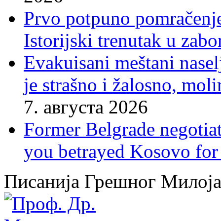
Prvo potpuno pomračenje
Istorijski trenutak u zab
Evakuisani meštani nasel
je strašno i žalosno, mo
7. августа 2026
Former Belgrade negotiato
you betrayed Kosovo for 
Писанија Грешног Милој