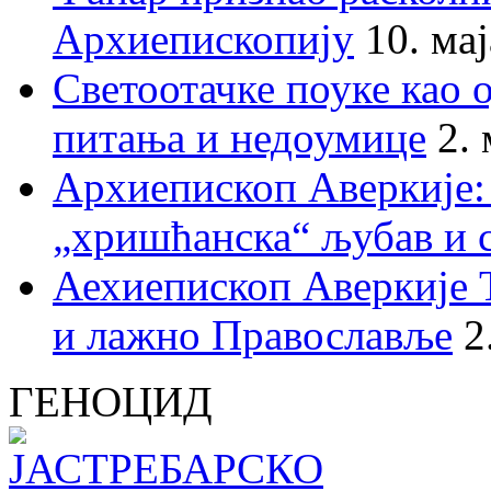
Архиепископију
10. ма
Светоотачке поуке као 
питања и недоумице
2.
Архиепископ Аверкије:
„хришћанска“ љубав и 
Аехиепископ Аверкије 
и лажно Православље
2
ГЕНОЦИД