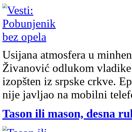
Usijana atmosfera u minhen
Živanović odlukom vladike
izopšten iz srpske crkve. E
nije javljao na mobilni telef
Tason ili mason, desna r