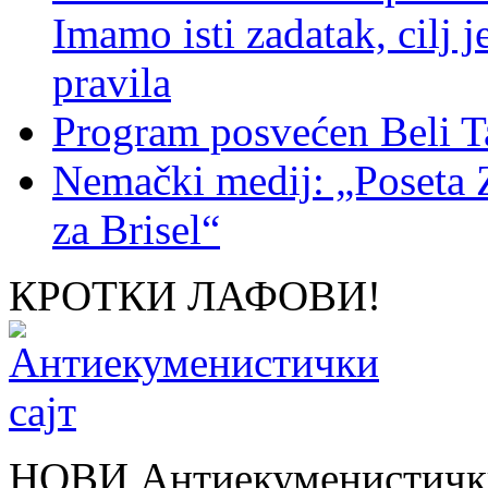
Imamo isti zadatak, cilj 
pravila
Program posvećen Beli T
Nemački medij: „Poseta 
za Brisel“
КРОТКИ ЛАФОВИ!
НОВИ Антиекуменистички