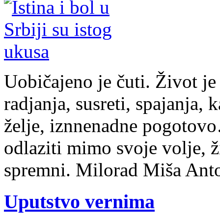
Uobičajeno je čuti. Život je
radjanja, susreti, spajanja,
želje, iznnenadne pogotovo….
odlaziti mimo svoje volje, ž
spremni. Milorad Miša Ant
Uputstvo vernima