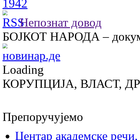
Непознат довод
БОЈКОТ НАРОДА – докум
Loading
КОРУПЦИЈА, ВЛАСТ, Д
Препоручујемо
Центар академске речи