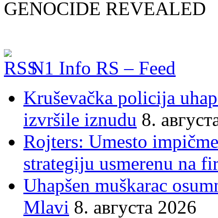
GENOCIDE REVEALED
N1 Info RS – Feed
Kruševačka policija uhap
izvršile iznudu
8. август
Rojters: Umesto impičmen
strategiju usmerenu na f
Uhapšen muškarac osumnj
Mlavi
8. августа 2026