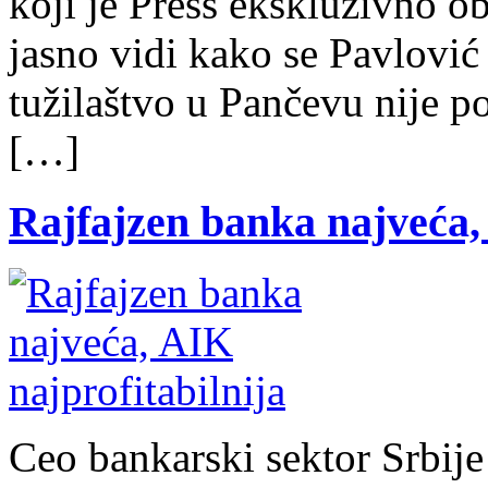
koji je Press ekskluzivno ob
jasno vidi kako se Pavlović
tužilaštvo u Pančevu nije po
[…]
Rajfajzen banka najveća, 
Ceo bankarski sektor Srbije