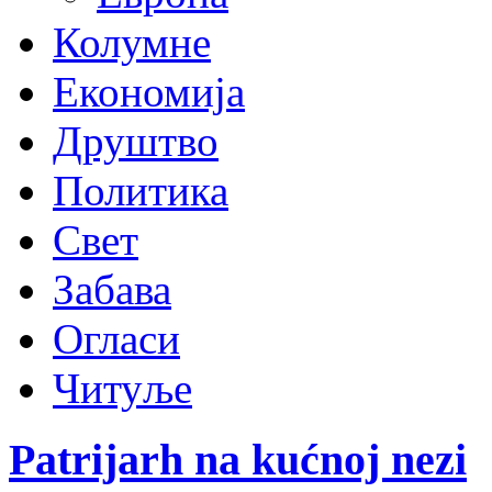
Колумне
Економија
Друштво
Политика
Свет
Забава
Огласи
Читуље
Patrijarh na kućnoj nezi