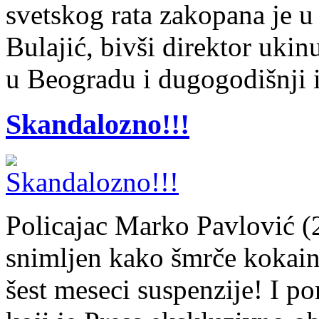
svetskog rata zakopana je u 
Bulajić, bivši direktor uki
u Beogradu i dugogodišnji i
Skandalozno!!!
Policajac Marko Pavlović (2
snimljen kako šmrče kokain
šest meseci suspenzije! I p