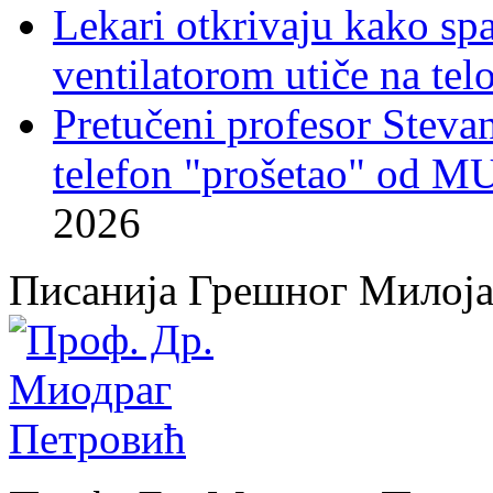
Lekari otkrivaju kako sp
ventilatorom utiče na telo
Pretučeni profesor Stevan
telefon "prošetao" od M
2026
Писанија Грешног Милој