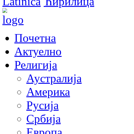
Latinica
Ћирилица
Почетна
Актуелно
Религија
Аустралија
Америка
Русија
Србија
Европа