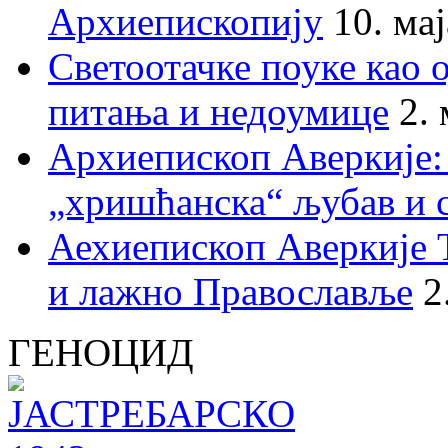
Архиепископију
10. ма
Светоотачке поуке као 
питања и недоумице
2.
Архиепископ Аверкије:
„хришћанска“ љубав и 
Аехиепископ Аверкије 
и лажно Православље
2
ГЕНОЦИД