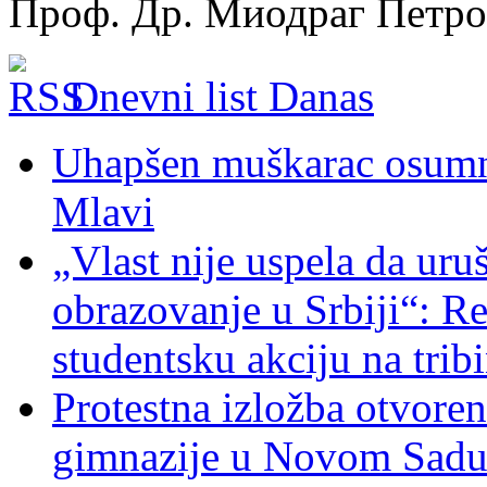
Проф. Др. Миодраг Петр
Dnevni list Danas
Uhapšen muškarac osumnj
Mlavi
„Vlast nije uspela da uru
obrazovanje u Srbiji“: R
studentsku akciju na trib
Protestna izložba otvoren
gimnazije u Novom Sad