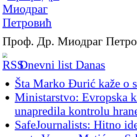
Проф. Др. Миодраг Петр
Dnevni list Danas
Šta Marko Đurić kaže o s
Ministarstvo: Evropska ko
unapredila kontrolu hran
SafeJournalists: Hitno ide