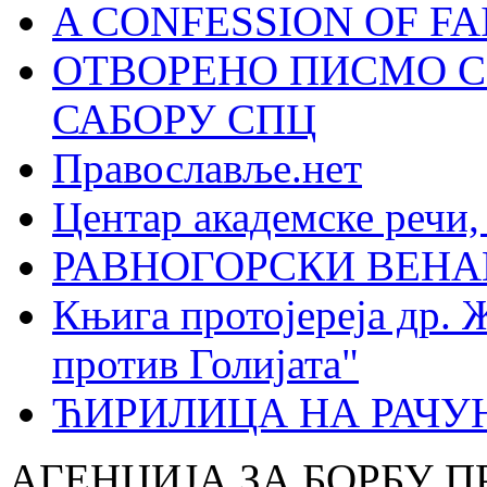
A CONFESSION OF FAI
ОТВОРЕНО ПИСМО С
САБОРУ СПЦ
Православље.нет
Центар академске речи
РАВНОГОРСКИ ВЕНА
Књига протојереја др. 
против Голијата"
ЋИРИЛИЦА НА РАЧ
АГЕНЦИЈА ЗА БОРБУ 