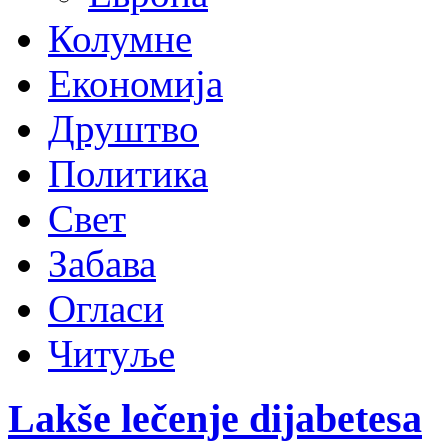
Колумне
Економија
Друштво
Политика
Свет
Забава
Огласи
Читуље
Lakše lečenje dijabetesa