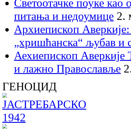
Светоотачке поуке као 
питања и недоумице
2.
Архиепископ Аверкије:
„хришћанска“ љубав и 
Аехиепископ Аверкије 
и лажно Православље
2
ГЕНОЦИД