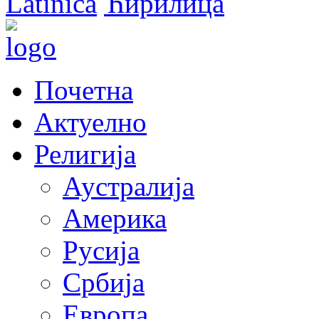
Latinica
Ћирилица
Почетна
Актуелно
Религија
Аустралија
Америка
Русија
Србија
Европа