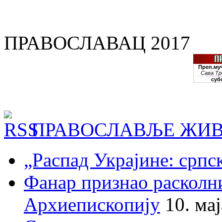
ПРАВОСЛАВАЦ 2017
ПРАВОСЛАВЉЕ ЖИВ
„Распад Украјине: српс
Фанар признао раскол
Архиепископију
10. ма