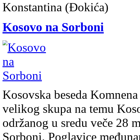
Konstantina (Đokića)
Kosovo na Sorboni
Kosovska beseda Komnena B
velikog skupa na temu Kosov
održanog u sredu veče 28 m
Sorboni. Poglavice međunar