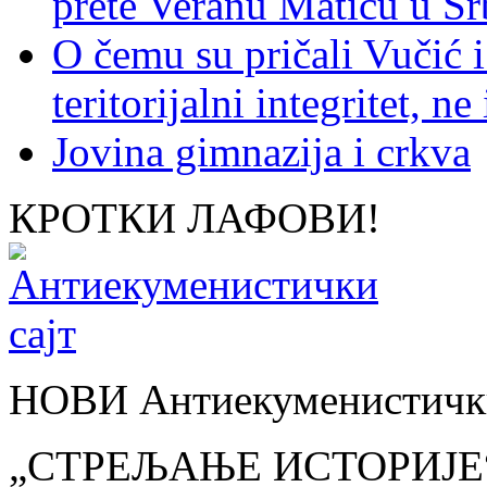
prete Veranu Matiću u Srb
O čemu su pričali Vučić i
teritorijalni integritet, n
Jovina gimnazija i crkva
КРОТКИ ЛАФОВИ!
НОВИ Антиекуменистички
„СТРЕЉАЊЕ ИСТОРИЈЕ