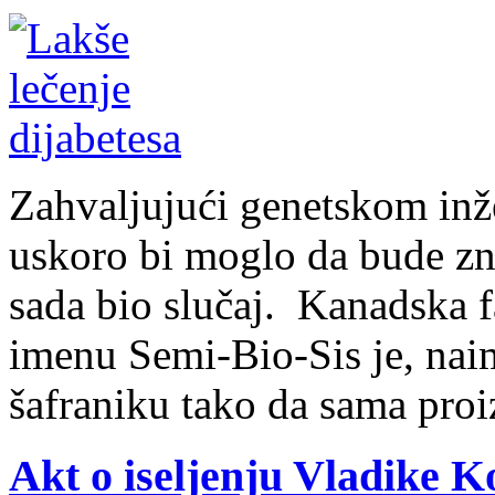
Zahvaljujući genetskom inže
uskoro bi moglo da bude zn
sada bio slučaj. Kanadska 
imenu Semi-Bio-Sis je, nai
šafraniku tako da sama proi
Akt o iseljenju Vladike K