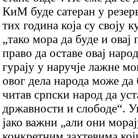
КиМ буде сатеран у резер
тих година која су своју 
„тако мора да буде и овај 
право да оставе овај народ
гурају у наручје лажне м
овог дела народа може да 
читав српски народ да уст
државности и слободе“. Уп
јако важни „али они морај
конкретним захтевима који