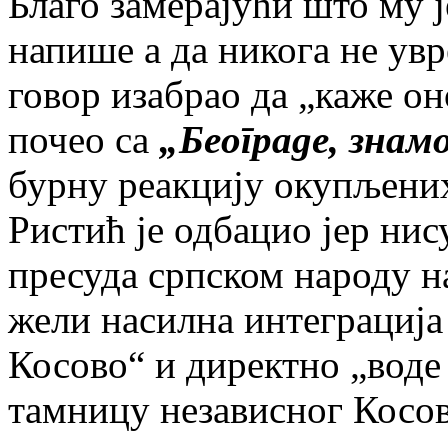
Благо замерајући што му 
напише а да никога не увре
говор изабрао да „каже он
почео са
„Београде, знамо
бурну реакцију окупљених
Ристић је одбацио јер ни
пресуда српском народу н
жели насилна интеграција
Косово“ и директно „воде
тамницу независног Косов