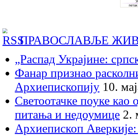
ПРАВОСЛАВЉЕ ЖИВ
„Распад Украјине: српс
Фанар признао раскол
Архиепископију
10. ма
Светоотачке поуке као 
питања и недоумице
2.
Архиепископ Аверкије: