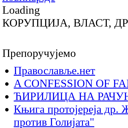
Loading
КОРУПЦИЈА, ВЛАСТ, Д
Препоручујемо
Православље.нет
A CONFESSION OF FAI
ЋИРИЛИЦА НА РАЧ
Књига протојереја др. 
против Голијата"