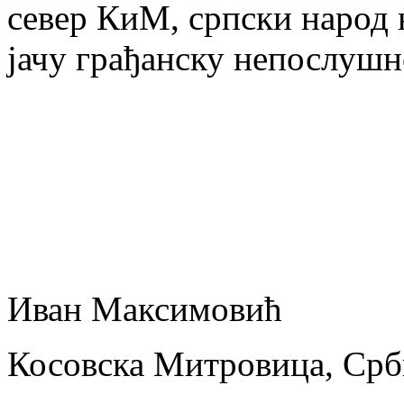
север КиМ, српски народ 
јачу грађанску непослушн
Иван Максимовић
Косовска Митровица, Срб