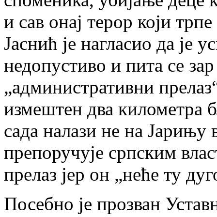
и сав онај терор који трп
Јаснић је нагласио да је 
недопустиво и пита се зар 
„административни прелаз“
измештен два километра б
сада налази не на Јарињу 
препоручује српским влас
прелаз јер он „неће ту дуг
Посебно је прозван Уставн