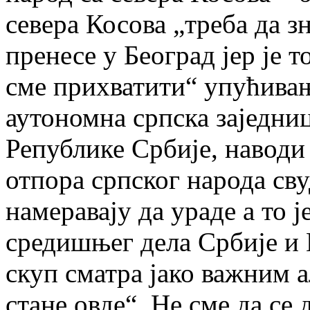
севера Косова „треба да з
пренесе у Београд јер је т
сме прихватити“ упућива
аутономна српска заједни
Републике Србије, наводи
отпора српског народа св
намеравају да ураде а то 
средишњег дела Србије и 
скуп сматра јако важним а
стане овде“. Не сме да се 