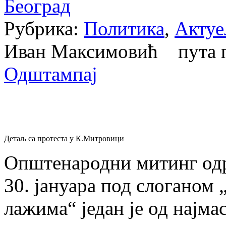
Београд
Рубрика:
Политика
,
Актуе
Иван Максимовић пута 
Одштампај
Детаљ са протеста у К.Митровици
Општенародни митинг од
30. јануара под слоганом
лажима“ један је од најм