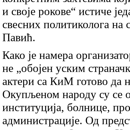
и своје рокове“ истиче је
свесних политиколога на 
Павић.
Како је намера организато
не „обојен уским странач
актери са КиМ готово да 
Окупљеном народу су се 
институција, болнице, пр
администрације. Од предс