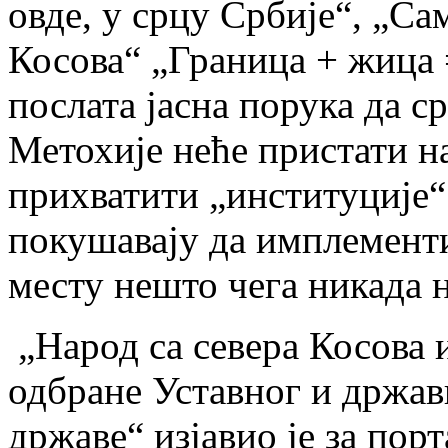
овде, у срцу Србије“, „Са
Косова“ „Граница + жица =
послата јасна порука да с
Метохије неће пристати н
прихватити „институције“
покушавају да имплементи
месту нешто чега никада н
„Народ са севера Косова и
одбране Уставног и држав
државе“ изјавио је за пор