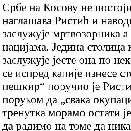
Србе на Косову не постој
наглашава Ристић и наводи
заслужује мртвозорника а
нацијама. Једина столица 
заслужује јесте она по не
се испред капије изнесе с
пешкир“ поручио је Ристи
поруком да „свака окупациј
тренутка морамо остати ј
да радимо на томе да ника