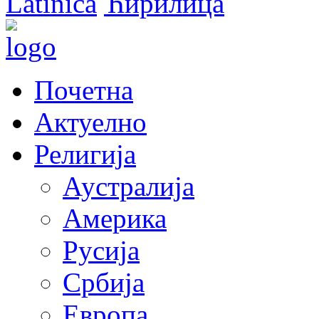
Latinica
Ћирилица
Почетна
Актуелно
Религија
Аустралија
Америка
Русија
Србија
Европа