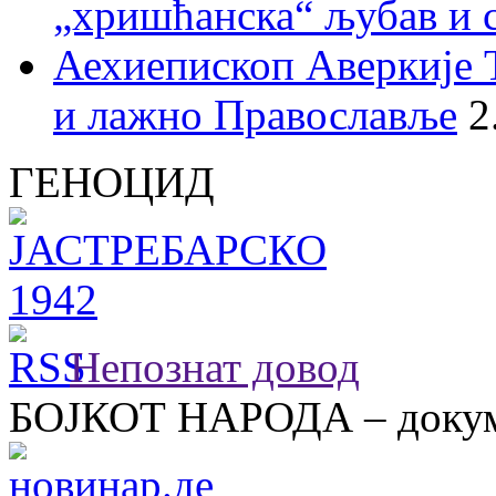
„хришћанска“ љубав и 
Аехиепископ Аверкије 
и лажно Православље
2
ГЕНОЦИД
Непознат довод
БОЈКОТ НАРОДА – докум