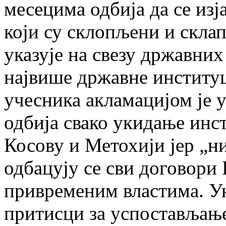
месецима одбија да се изј
који су склопљени и склап
указује на свезу државних
највише државне институц
учесника акламацијом је у
одбија свако укидање инс
Косову и Метохији јер „ни
одбацују се сви договори
привременим властима. Ук
притисци за успостављањ