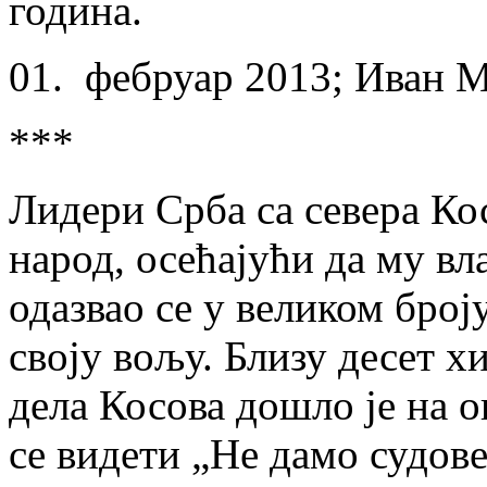
година.
01. фебруар 2013; Иван 
***
Лидери Срба са севера Кос
народ, осећајући да му вл
одазвао се у великом број
своју вољу. Близу десет х
дела Косова дошло је на о
се видети „Не дамо судов