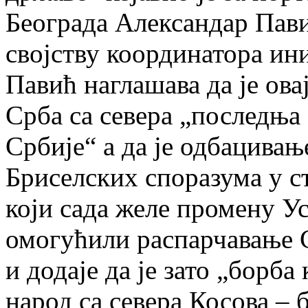
Београда Александар Пави
својству координатора ин
Павић наглашава да је ова
Срба са севера „последња
Србије“ а да је одбацивањ
Бриселских споразума у с
који сада желе промену Ус
омогућили распарчавање 
и додаје да је зато „борб
народ са севера Косова – 