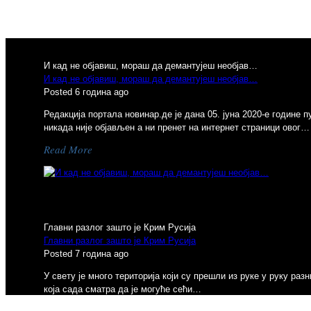
И кад не објавиш, мораш да демантујеш необјав…
И кад не објавиш, мораш да демантујеш необјав…
Posted 6 година ago
Редакција портала новинар.де је дана 05. јуна 2020-е године 
никада није објављен а ни пренет на интернет страници овог…
Read More
Previous
Главни разлог зашто је Крим Русија
Главни разлог зашто је Крим Русија
Posted 7 година ago
У свету је много територија који су прешли из руке у руку р
која сада сматра да је могуће сећи…
Read More