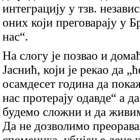
интеграцију у тзв. независ
оних који преговарају у Бр
нас“.
На слогу је позвао и дом
Јаснић, који је рекао да „
осамдесет година да пока
нас протерају одавде“ а д
будемо сложни и да живимо
Да не дозволимо преорав
споменика, убијање деце к