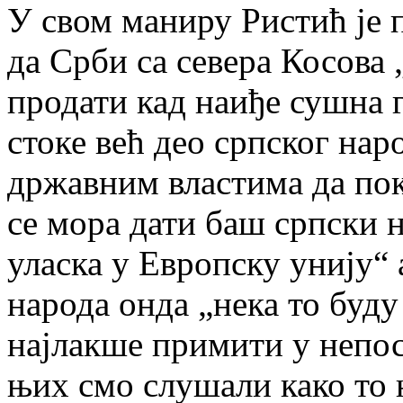
У свом маниру Ристић је 
да Срби са севера Косова 
продати кад наиђе сушна 
стоке већ део српског нар
државним властима да пок
се мора дати баш српски 
уласка у Европску унију“ а
народа онда „нека то буду
најлакше примити у непос
њих смо слушали како то н