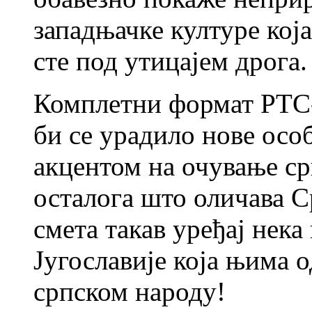
западњачке културе која
сте под утицајем дрога.
Комплетни формат РТС-а
би се урадило нове осо
акцентом на очување срп
осталога што оличава С
смета такав уређај нека
Југославије која њима о
српском народу!