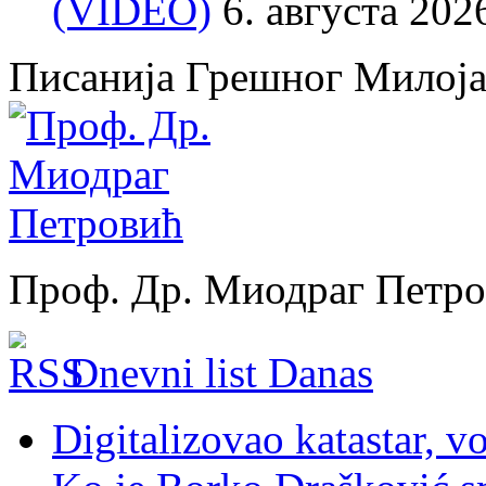
(VIDEO)
6. августа 202
Писанија Грешног Милој
Проф. Др. Миодраг Петр
Dnevni list Danas
Digitalizovao katastar, v