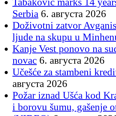
Tabakovic marks 14 years
Serbia
6. августа 2026
Doživotni zatvor Avgani
ljude na skupu u Minhen
Kanje Vest ponovo na su
novac
6. августа 2026
Učešće za stambeni kredit
августа 2026
Požar iznad Ušća kod Kral
i borovu šumu, gašenje o