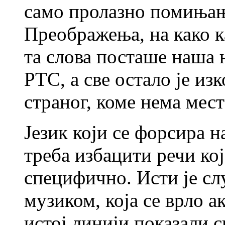
само пролазно помињањ
Преображења, на како ка
та слова посташе наша 
РТС, а све остало је и
страног, коме нема мест
Језик који се форсира н
треба избацити речи ко
специфично. Исти је сл
музиком, која се врло а
истој линији показали 