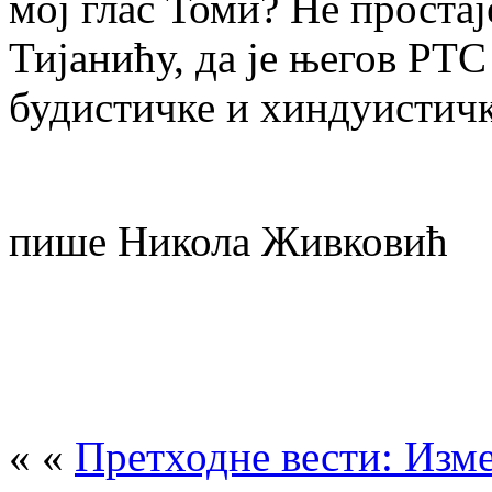
мој глас Томи? Не простај
Тијанићу, да је његов РТС
будистичке и хиндуистичк
пише Никола Живковић
« «
Претходне вести: Изм