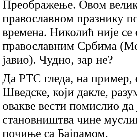
Преображење. Овом велик
православном празнику по
времена. Николић није се 
православним Србима (Мож
јавио). Чудно, зар не?
Да РТС гледа, на пример, 
Шведске, који дакле, разу
овакве вести помислио да 
становништва чине муслим
почиње са Бајрамом.