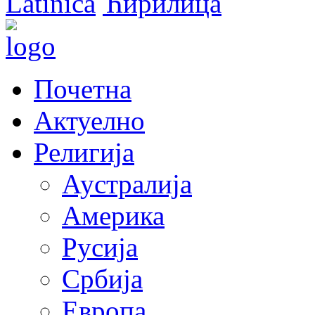
Latinica
Ћирилица
Почетна
Актуелно
Религија
Аустралија
Америка
Русија
Србија
Европа