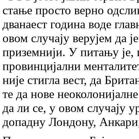
стање просто верно одсли
дванаест година воде глав
овом случају верујем да ј
приземнији. У питању је, 
провинцијални менталитет
није стигла вест, да Брит
те да нове неоколонијалне
да ли се, у овом случају 
допадну Лондону, Анкари,