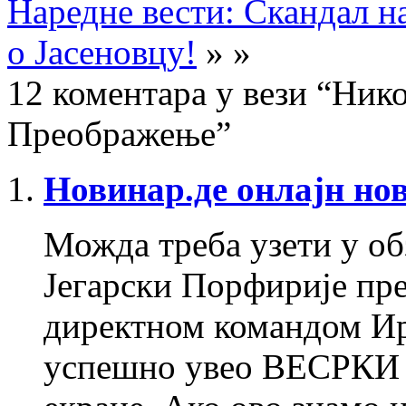
Наредне вести: Скандал н
о Јасеновцу!
» »
12 коментара у вези “Ник
Преображење”
Новинар.де онлајн но
Можда треба узети у об
Јегарски Порфирије пре
директном командом Ири
успешно увео ВЕСРКИ