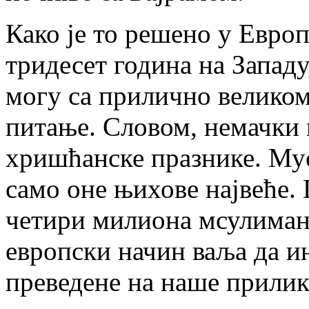
Како је то решено у Евро
тридесет година на Западу,
могу са прилично великом
питање. Словом, немачки 
хришћанске празнике. Му
само оне њихове највеће.
четири милиона мсулимана
европски начин ваља да и
преведене на наше прилике