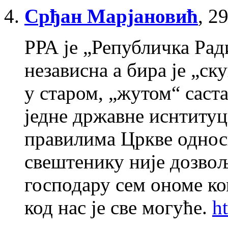
Срђан Марјановић
,
29
РРА је „Републичка Ра
независна а бира је „ск
у старом, „жутом“ саста
једне државне иснтиту
правилима Цркве однос
свештенику није дозво
господару сем ономе ко
код нас је све могуће.
ht