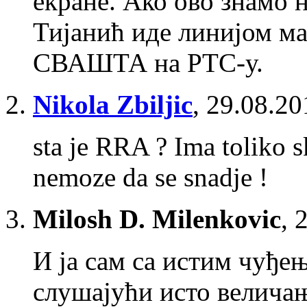
екране. Ако ово знамо н
Тијанић иде линијом м
СВАШТА на РТС-у.
Nikola Zbiljic
,
29.08.20
sta je RRA ? Ima toliko 
nemoze da se snadje !
Milosh D. Milenkovic
,
2
И ја сам са истим чуђе
слушајући исто велича