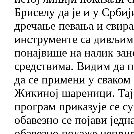
Бриселу да је и у Срби
дречање певања и свира
инструменте са дивљим
понајвише на налик за
средствима. Видим да п
да се примени у сваком
Жикиној шареници. Тај
програм приказује се с
обавезно се појави једна
обавезно покаже непри