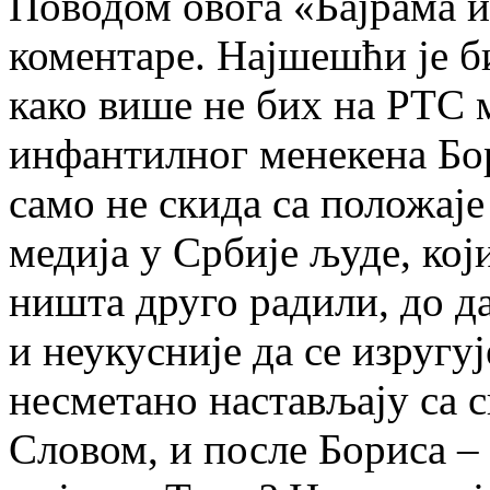
Поводом овога «Бајрама 
коментаре. Најшешћи је би
како више не бих на РТС 
инфантилног менекена Бор
само не скида са положај
медија у Србије људе, кој
ништа друго радили, до д
и неукусније да се изругуј
несметано настављају са 
Словом, и после Бориса –