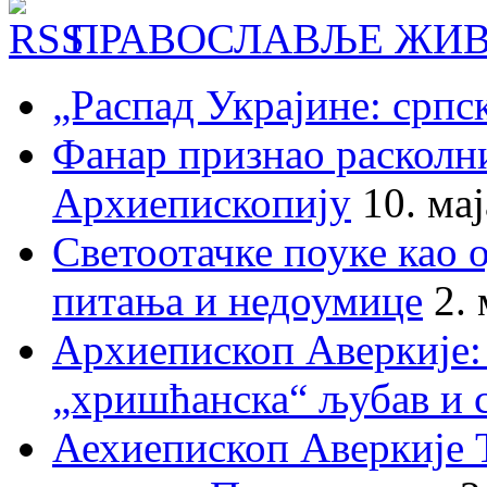
ПРАВОСЛАВЉЕ ЖИВ
„Распад Украјине: српс
Фанар признао раскол
Архиепископију
10. ма
Светоотачке поуке као 
питања и недоумице
2.
Архиепископ Аверкије:
„хришћанска“ љубав и 
Аехиепископ Аверкије 