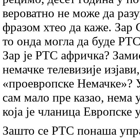
вероватно не може да разу
фразом хтео да каже. Зар 
то онда могла да буде РТС
Зар је РТС афричка? Замис
немачке телевизије изјави,
«проевропске Немачке»? У
сам мало пре казао, нема 
која је чланица Европске у
Зашто се РТС понаша упр