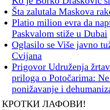
Ko je Borko Drašković s
Šta zalutala Maskova rak
Platio milion evra da nap
Paskvalom stiže u Dubai
Oglasilo se Više javno tu
Cvijana
Prigovor Udruženja žrta
priloga o Potočarima: N
ponižavanje i dehumaniza
КРОТКИ ЛАФОВИ!