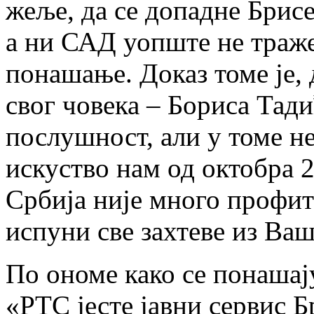
жеље, да се допадне Брис
а ни САД уопште не траж
понашање. Доказ томе је, 
свог човека – Бориса Тади
послушност, али у томе не
искуство нам од октобра 2
Србија није много профит
испуни све захтеве из Ва
По ономе како се понашају
«РТС јесте јавни сервис 