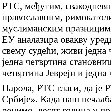
РТС, међутим, свакодневн
православним, римокатоли
муслиманским празницима.
ЕУ аналазира овакву уред
свему судећи, живи једна
једна четвртина становни
четвртина Јевреји и једна
Парола, РТС гласи, да је
Србије». Када наш печалба
рецимо, десет година у по